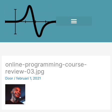
Ga
naar
de
inhoud
online-programming-course-
review-03.jpg
Door
/
februari 1, 2021