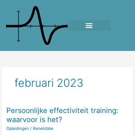
Ga
naar
de
inhoud
februari 2023
Persoonlijke effectiviteit training:
Persoonlijke
effectiviteit
waarvoor is het?
training:
Opleidingen
/
Renelobbe
waarvoor