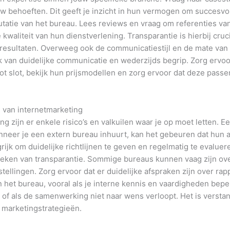
ouw behoeften. Dit geeft je inzicht in hun vermogen om succesvo
putatie van het bureau. Lees reviews en vraag om referenties v
kwaliteit van hun dienstverlening. Transparantie is hierbij cruc
esultaten. Overweeg ook de communicatiestijl en de mate van 
van duidelijke communicatie en wederzijds begrip. Zorg ervoor
t slot, bekijk hun prijsmodellen en zorg ervoor dat deze passen
n van internetmarketing
g zijn er enkele risico’s en valkuilen waar je op moet letten. Een
nneer je een extern bureau inhuurt, kan het gebeuren dat hun aan
grijk om duidelijke richtlijnen te geven en regelmatig te evaluer
breken van transparantie. Sommige bureaus kunnen vaag zijn ov
stellingen. Zorg ervoor dat er duidelijke afspraken zijn over r
n het bureau, vooral als je interne kennis en vaardigheden bepe
n of als de samenwerking niet naar wens verloopt. Het is versta
e marketingstrategieën.