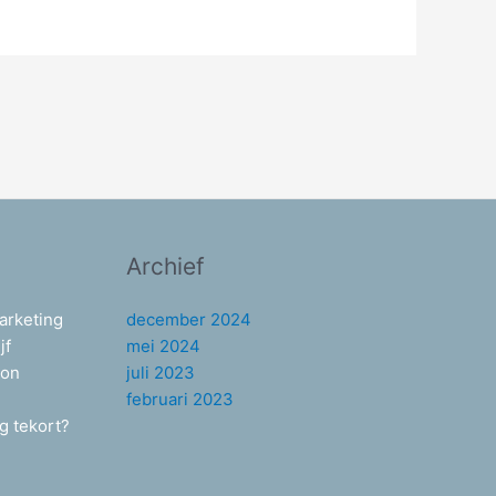
Archief
arketing
december 2024
jf
mei 2024
hon
juli 2023
februari 2023
g tekort?