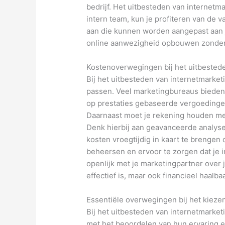
bedrijf. Het uitbesteden van internetma
intern team, kun je profiteren van de 
aan die kunnen worden aangepast aan je
online aanwezigheid opbouwen zonder da
Kostenoverwegingen bij het uitbested
Bij het uitbesteden van internetmarket
passen. Veel marketingbureaus bieden 
op prestaties gebaseerde vergoedingen.
Daarnaast moet je rekening houden met
Denk hierbij aan geavanceerde analyset
kosten vroegtijdig in kaart te brengen
beheersen en ervoor te zorgen dat je 
openlijk met je marketingpartner over 
effectief is, maar ook financieel haal
Essentiële overwegingen bij het kieze
Bij het uitbesteden van internetmarketi
met het beoordelen van hun ervaring e