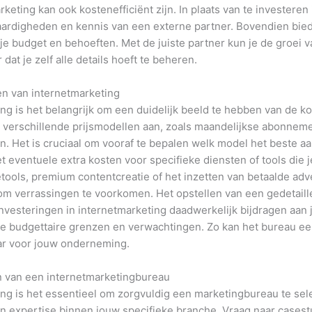
rketing kan ook kostenefficiënt zijn. In plaats van te investeren
vaardigheden en kennis van een externe partner. Bovendien bie
 budget en behoeften. Met de juiste partner kun je de groei va
t je zelf alle details hoeft te beheren.
en van internetmarketing
ing is het belangrijk om een duidelijk beeld te hebben van de 
verschillende prijsmodellen aan, zoals maandelijkse abonneme
 Het is cruciaal om vooraf te bepalen welk model het beste aans
 eventuele extra kosten voor specifieke diensten of tools die
ools, premium contentcreatie of het inzetten van betaalde adv
 om verrassingen te voorkomen. Het opstellen van een gedetaill
investeringen in internetmarketing daadwerkelijk bijdragen aan
je budgettaire grenzen en verwachtingen. Zo kan het bureau een
baar voor jouw onderneming.
n van een internetmarketingbureau
ng is het essentieel om zorgvuldig een marketingbureau te selec
n expertise binnen jouw specifieke branche. Vraag naar casest