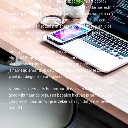
Heb jij hulp nodig bij wiskunde en specifiek met algebra?
Dan is het goed dat je een specialist inschakelt die hier echt
ervaring mee heeft. Deze vorm van wiskunde is namelijk erg
complex en als je hier geen ervaring mee hebt, zul je een
leraar krijgen die het zelf niet snapt. Kortom, vraag altijd of
de leraar die jij op het oog heeft ervaring heeft me Algebra.
Dit voorkomt namelijk een hoop werk achteraf.
Vind jij het lastig om te bepalen of iemand ervaring heeft in
Algebra? Begrijpelijk! Probeer hiervoor een oefenopdracht
uit te stippelen inclusief antwoorden. Op basis hiervan kun
je namelijk iemand op de proef stellen waardoor je zeker
weet dat diegene ervaring heeft op het gebied van Algebra.
Naast de expertise is het natuurlijk ook van belang dat je
goed kijkt naar de prijs. Het bepalen hiervan is namelijk zeer
complex en daarom wil je er zeker van zijn dat je niet teveel
betaald.